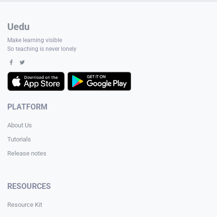
Uedu
Make learning visible
So teaching is never lonely
PLATFORM
About Us
Tutorials
Release notes
RESOURCES
Resource Kit