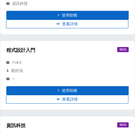
資訊科技
使用助教
查看詳情
s
程式設計入門
NCU
114-2
蔡妤涓
—
使用助教
查看詳情
資訊科技
NCU
e