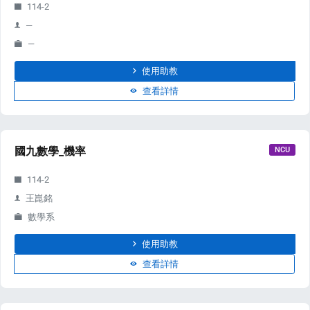
114-2
—
—
使用助教
PORT
查看詳情
ty
國九數學_機率
NCU
p Guide
114-2
NGE
王崑銘
數學系
使用助教
查看詳情