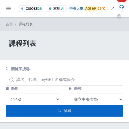
📍
CISOSE
26
本地
AI
中央大學
AQI 69
29°C
🌐
首頁
課程列表
課程列表
關鍵字搜尋
of the research findings, in addition to the course project website and p
學期
學校
搜尋