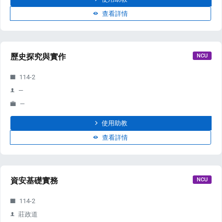
查看詳情
enge
eral Education
歷史探究與實作
NCU
114-2
—
—
使用助教
查看詳情
資安基礎實務
NCU
114-2
莊政道