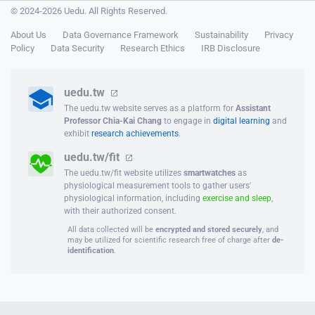
© 2024-2026 Uedu. All Rights Reserved.
About Us
Data Governance Framework
Sustainability
Privacy
Policy
Data Security
Research Ethics
IRB Disclosure
uedu.tw
The uedu.tw website serves as a platform for
Assistant
Professor Chia-Kai Chang
to engage in
digital learning
and
exhibit
research achievements
.
uedu.tw/fit
The uedu.tw/fit website utilizes
smartwatches
as
physiological measurement tools to gather users'
physiological information, including
exercise and sleep
,
with their authorized consent.
All data collected will be
encrypted and stored securely
, and
may be utilized for scientific research free of charge after
de-
identification
.